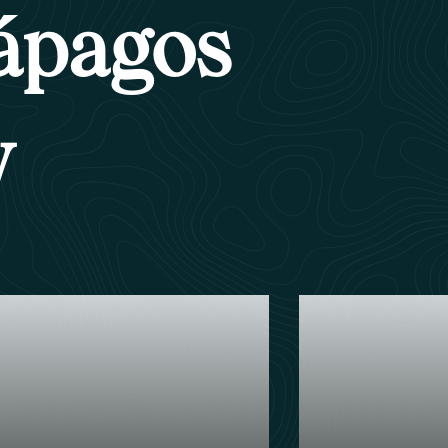
lápagos
y