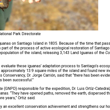
tional Park Directorate
guanas on Santiago Island in 1835. Because of the time that pa
 part of the process of active ecological restoration of Santiag
repopulation of the island, releasing 3,143 Land Iguanas of the
Co
o evaluate these iguanas’ adaptation process to Santiago’s ecosy
 approximately 13.9 square miles of the island and found new ind
s Conservancy, Dr. Jorge Carrión, said that “there has been evid
as been successful.”
te (GNPD) responsible for the expedition, Dr. Luis Ortíz-Catedral
guanas. “They have opened paths, removed the earth, dispersed th
e years,” Ortiz said.
ly an excellent conservation achievement and strengthens our ho