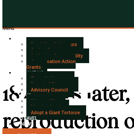
Galápagos Conservancy
Menu
OUR IMPACT
Rewilding Galápagos
Saving Species
Achieving Sustainability
Conservation Action
Grants
ABOUT US
Team Galápagos
Board of Directors
187 years later
Advisory Council
GIVE
Ways to Give
Member Login
reproduction o
Adopt a Giant Tortoise
TRAVEL
NEWS