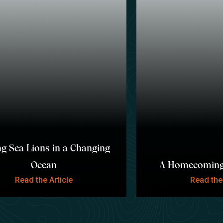
g Sea Lions in a Changing
Ocean
A Homecoming 
Read the Article
Read the 