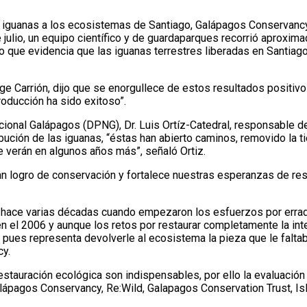
s iguanas a los ecosistemas de Santiago, Galápagos Conservancy
julio, un equipo científico y de guardaparques recorrió aproxi
lo que evidencia que las iguanas terrestres liberadas en Santiag
ge Carrión, dijo que se enorgullece de estos resultados positivo
roducción ha sido exitoso”.
cional Galápagos (DPNG), Dr. Luis Ortíz-Catedral, responsable de 
ución de las iguanas, “éstas han abierto caminos, removido la ti
 verán en algunos años más”, señaló Ortiz.
an logro de conservación y fortalece nuestras esperanzas de res
ció hace varias décadas cuando empezaron los esfuerzos por erra
en el 2006 y aunque los retos por restaurar completamente la int
 pues representa devolverle al ecosistema la pieza que le faltab
cy.
stauración ecológica son indispensables, por ello la evaluación
alápagos Conservancy, Re:Wild, Galapagos Conservation Trust, Is