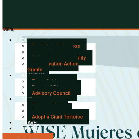
Galápagos Conservancy
Menu
OUR IMPACT
Rewilding Galápagos
Saving Species
Achieving Sustainability
Conservation Action
Grants
ABOUT US
Team Galápagos
Board of Directors
Advisory Council
GIVE
Ways to Give
Member Login
Adopt a Giant Tortoise
TRAVEL
WISE Mujeres 
NEWS